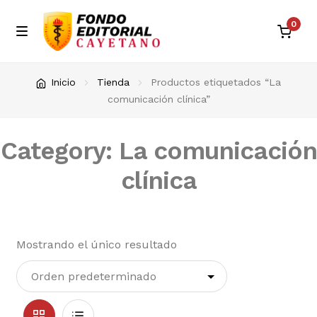
0
Skip
Skip
M
e
to
to
n
Inicio
navigation
content
Inicio
Tienda
Productos etiquetados “La
u
comunicación clínica”
Blog
Category: La comunicación
Carrito de compras
clínica
Contacto
Envíos en Perú
Mostrando el único resultado
Eventos
Finalizar compra
Grid
List