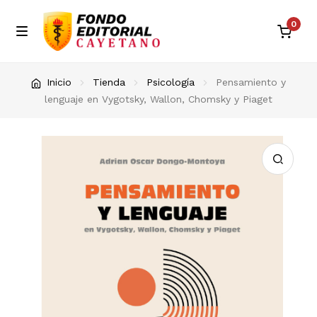
0
Skip
Skip
M
e
to
to
n
Inicio
navigation
content
Inicio
Tienda
Psicología
Pensamiento y
u
lenguaje en Vygotsky, Wallon, Chomsky y Piaget
Blog
Carrito de compras
Contacto
Envíos en Perú
Eventos
Finalizar compra