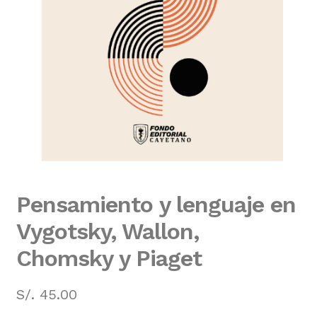
Mi cuenta
Nosotros
Publica con nosotros
Política de privacidad
Términos y condiciones de la tienda online
Pensamiento y lenguaje en
Tienda
Vygotsky, Wallon,
Chomsky y Piaget
S/.
45.00