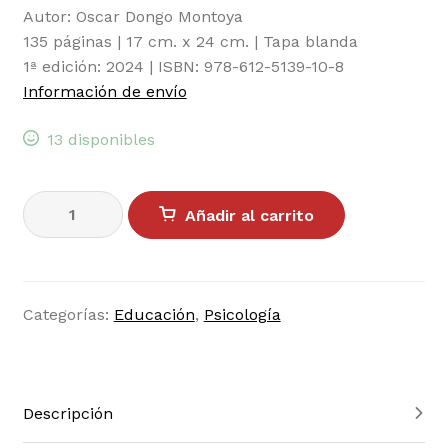
Autor: Oscar Dongo Montoya
135 páginas | 17 cm. x 24 cm. | Tapa blanda
1ª edición: 2024 | ISBN: 978-612-5139-10-8
Información de envío
13 disponibles
Pensamiento
Añadir al carrito
y
lenguaje
en
Vygotsky,
Categorías:
Educación
,
Psicología
Wallon,
Chomsky
y
Piaget
Descripción
cantidad