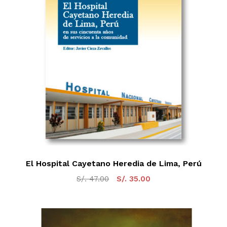
El Hospital Cayetano Heredia de Lima, Perú
El
El
S/.
47.00
S/.
35.00
precio
precio
original
actual
era:
es:
S/. 47.00.
S/. 35.00.