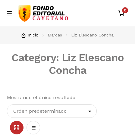
0
Skip
Skip
M
e
to
to
n
Inicio
navigation
content
Inicio
Marcas
Liz Elescano Concha
u
Blog
Category: Liz Elescano
Carrito de compras
Concha
Contacto
Envíos en Perú
Mostrando el único resultado
Eventos
Finalizar compra
Grid
List